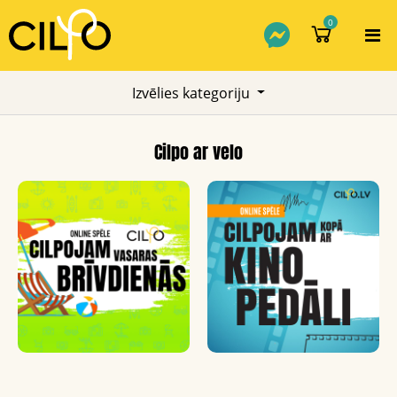
0
To
Izvēlies kategoriju
Cilpo ar velo